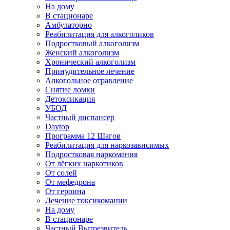
На дому
В стационаре
Амбулаторно
Реабилитация для алкоголиков
Подростковый алкоголизм
Женский алкоголизм
Хронический алкоголизм
Принудительное лечение
Алкогольное отравление
Снятие ломки
Детоксикация
УБОД
Частный диспансер
Daytop
Программа 12 Шагов
Реабилитация для наркозависимых
Подростковая наркомания
От лёгких наркотиков
От солей
От мефедрона
От героина
Лечение токсикомании
На дому
В стационаре
Частный Вытрезвитель