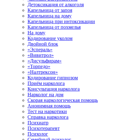
Детоксикация от алкоголя
Капельница от запоя
Капельница на дому
Капельница при интоксикации
Капельница от похмелья
На дому
Кодирование уколом
Двойной блок
«Эспераль»
«Вивитрол»
«Дисульфирам»
«Торпедо»
«Налтрексон»
Кодирование гипнозом
Приём нарколога
Консультация нарколога
Нарколог на дом
Скорая наркологическая помощь
Анонимная помощь
Тест на наркотики
Справка нарколога
Психиатр
Психотерапевт
Психолог
Семейный психолог