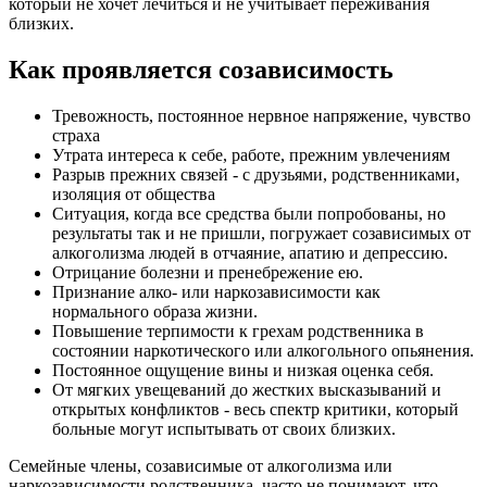
который не хочет лечиться и не учитывает переживания
близких.
Как проявляется созависимость
Тревожность, постоянное нервное напряжение, чувство
страха
Утрата интереса к себе, работе, прежним увлечениям
Разрыв прежних связей - с друзьями, родственниками,
изоляция от общества
Ситуация, когда все средства были попробованы, но
результаты так и не пришли, погружает созависимых от
алкоголизма людей в отчаяние, апатию и депрессию.
Отрицание болезни и пренебрежение ею.
Признание алко- или наркозависимости как
нормального образа жизни.
Повышение терпимости к грехам родственника в
состоянии наркотического или алкогольного опьянения.
Постоянное ощущение вины и низкая оценка себя.
От мягких увещеваний до жестких высказываний и
открытых конфликтов - весь спектр критики, который
больные могут испытывать от своих близких.
Семейные члены, созависимые от алкоголизма или
наркозависимости родственника, часто не понимают, что