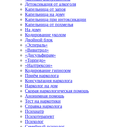
Детоксикация от алкоголя
Капельница от запоя
Капельница на дому
Капельница при интоксикации
Капельница от похмелья
На дому
Кодирование уколом
Двойной блок
«Эспераль»
«Вивитрол»
«Дисульфирам»
«Торпедо»
«Налтрексон»
Кодирование гипнозом
Приём нарколога
Консультация нарколога
Нарколог на дом
Скорая наркологическая помощь
Анонимная помощь
Тест на наркотики
Справка нарколога
Психиатр
Психотерапевт
Психолог
Семейный психолог