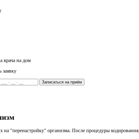
т
а врача на дом
ь заявку
Записаться на приём
низм
ых на "перенастройку" организма. После процедуры кодировани