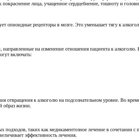
к покраснение лица, учащенное сердцебиение, тошноту и головн
ует опиоидные рецепторы в мозге. Это уменьшает тягу к алкогол
, направленные на изменение отношения пациента к алкоголю. К
огут включать:
ния отвращения к алкоголю на подсознательном уровне. Во вре
й образ жизни.
 подходов, таких как медикаментозное лечение в сочетании с 
величивает эффективность лечения.