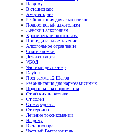
На дому
В стационаре
Амбулаторно
Реабилитация для алкоголиков
Подростковый алкоголизм
Женский алкоголизм
Хронический алкоголизм
Принудительное лечение
Алкогольное отравление
Снятие ломки
Детоксикация
УБОД
Частный диспансер
Daytop
Программа 12 Шагов
Реабилитация для наркозависимых
Подростковая наркомания
От лёгких наркотиков
От солей
От мефедрона
От героина
Лечение токсикомании
На дому
В стационаре
Частный Вытрезвитель