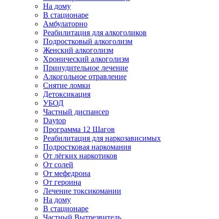
На дому
В стационаре
Амбулаторно
Реабилитация для алкоголиков
Подростковый алкоголизм
Женский алкоголизм
Хронический алкоголизм
Принудительное лечение
Алкогольное отравление
Снятие ломки
Детоксикация
УБОД
Частный диспансер
Daytop
Программа 12 Шагов
Реабилитация для наркозависимых
Подростковая наркомания
От лёгких наркотиков
От солей
От мефедрона
От героина
Лечение токсикомании
На дому
В стационаре
Частный Вытрезвитель