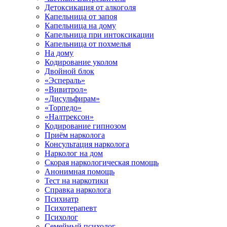
Детоксикация от алкоголя
Капельница от запоя
Капельница на дому
Капельница при интоксикации
Капельница от похмелья
На дому
Кодирование уколом
Двойной блок
«Эспераль»
«Вивитрол»
«Дисульфирам»
«Торпедо»
«Налтрексон»
Кодирование гипнозом
Приём нарколога
Консультация нарколога
Нарколог на дом
Скорая наркологическая помощь
Анонимная помощь
Тест на наркотики
Справка нарколога
Психиатр
Психотерапевт
Психолог
Семейный психолог