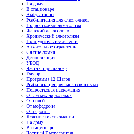
На дому
В стационаре
Амбулаторно
Реабилитация для алкоголиков
Подростковый алкоголизм
Женский алкоголизм
Хронический алкоголизм
Принудительное лечение
Алкогольное отравление
Снятие ломки
Детоксикация
УБОД
Частный диспансер
Daytop
Программа 12 Шагов
Реабилитация для наркозависимых
Подростковая наркомания
От лёгких наркотиков
От солей
От мефедрона
От героина
Лечение токсикомании
На дому
В стационаре
Частный Вытрезвитель