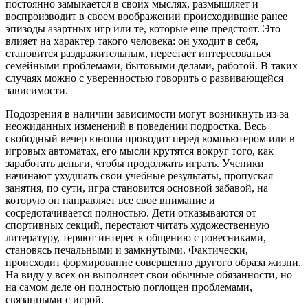
постоянно замыкается в своих мыслях, размышляет и
воспроизводит в своем воображении происходившие ранее
эпизоды азартных игр или те, которые еще предстоят. Это
влияет на характер такого человека: он уходит в себя,
становится раздражительным, перестает интересоваться
семейными проблемами, бытовыми делами, работой. В таких
случаях можно с уверенностью говорить о развивающейся
зависимости.
Подозрения в наличии зависимости могут возникнуть из-за
неожиданных изменений в поведении подростка. Весь
свободный вечер юноша проводит перед компьютером или в
игровых автоматах, его мысли крутятся вокруг того, как
заработать деньги, чтобы продолжать играть. Ученики
начинают ухудшать свои учебные результаты, пропуская
занятия, по сути, игра становится основной забавой, на
которую он направляет все свое внимание и
сосредотачивается полностью. Дети отказываются от
спортивных секций, перестают читать художественную
литературу, теряют интерес к общению с ровесниками,
становясь печальными и замкнутыми. Фактически,
происходит формирование совершенно другого образа жизни.
На виду у всех он выполняет свои обычные обязанности, но
на самом деле он полностью поглощен проблемами,
связанными с игрой.