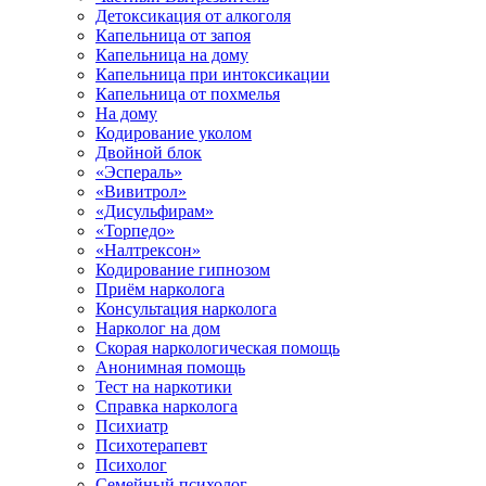
Детоксикация от алкоголя
Капельница от запоя
Капельница на дому
Капельница при интоксикации
Капельница от похмелья
На дому
Кодирование уколом
Двойной блок
«Эспераль»
«Вивитрол»
«Дисульфирам»
«Торпедо»
«Налтрексон»
Кодирование гипнозом
Приём нарколога
Консультация нарколога
Нарколог на дом
Скорая наркологическая помощь
Анонимная помощь
Тест на наркотики
Справка нарколога
Психиатр
Психотерапевт
Психолог
Семейный психолог