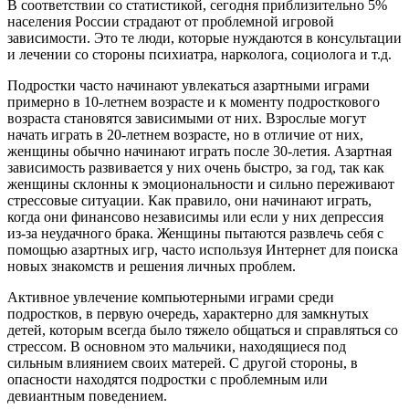
В соответствии со статистикой, сегодня приблизительно 5%
населения России страдают от проблемной игровой
зависимости. Это те люди, которые нуждаются в консультации
и лечении со стороны психиатра, нарколога, социолога и т.д.
Подростки часто начинают увлекаться азартными играми
примерно в 10-летнем возрасте и к моменту подросткового
возраста становятся зависимыми от них. Взрослые могут
начать играть в 20-летнем возрасте, но в отличие от них,
женщины обычно начинают играть после 30-летия. Азартная
зависимость развивается у них очень быстро, за год, так как
женщины склонны к эмоциональности и сильно переживают
стрессовые ситуации. Как правило, они начинают играть,
когда они финансово независимы или если у них депрессия
из-за неудачного брака. Женщины пытаются развлечь себя с
помощью азартных игр, часто используя Интернет для поиска
новых знакомств и решения личных проблем.
Активное увлечение компьютерными играми среди
подростков, в первую очередь, характерно для замкнутых
детей, которым всегда было тяжело общаться и справляться со
стрессом. В основном это мальчики, находящиеся под
сильным влиянием своих матерей. С другой стороны, в
опасности находятся подростки с проблемным или
девиантным поведением.